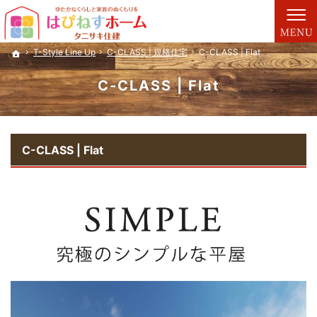
プロの目線からご提案。富山市・黒部市・滑川市・魚津市の注文住宅・新築戸建てを手が
富山市・黒部市・滑川市・魚津市の注文住宅・新築戸建てを手がける工務店ならタニサキ
T-Style Line Up
T-Style Line Up
C-CLASS | 規格住宅
C-CLASS | 規格住宅
C-CLASS | Flat
C-CLASS | Flat
ホーム
ホーム
C-CLASS | Flat
C-CLASS | Flat