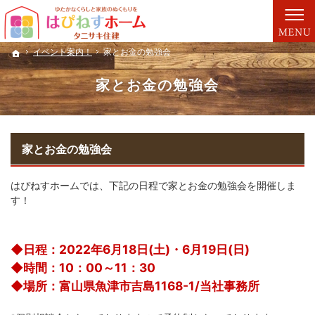
プロの目線からご提案。富山市・黒部市・滑川市・魚津市の注文住宅・新築戸建てを手が
富山市・黒部市・滑川市・魚津市の注文住宅・新築戸建てを手がける工務店ならタニサキ
イベント案内！
イベント案内！
家とお金の勉強会
家とお金の勉強会
ホーム
ホーム
家とお金の勉強会
家とお金の勉強会
はぴねすホームでは、下記の日程で家とお金の勉強会を開催しま
す！
◆日程：2022年6月18日(土)・6月19日(日)
◆時間：10：00～11：30
◆場所：富山県魚津市吉島1168-1/当社事務所