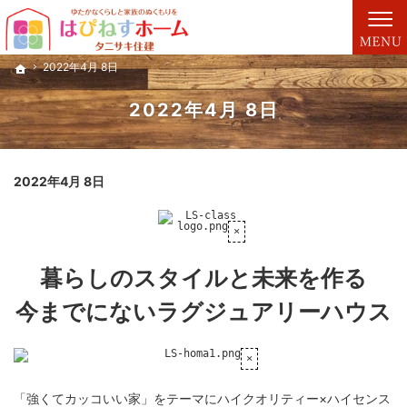
プロの目線からご提案。富山市・黒部市・滑川市・魚津市の注文住宅・新築戸建てを手が
富山市・黒部市・滑川市・魚津市の注文住宅・新築戸建てを手がける工務店ならタニサキ
2022年4月 8日
2022年4月 8日
ホーム
ホーム
2022年4月 8日
2022年4月 8日
暮らしのスタイルと未来を作る
今までにないラグジュアリーハウス
「強くてカッコいい家」をテーマにハイクオリティー×ハイセンス