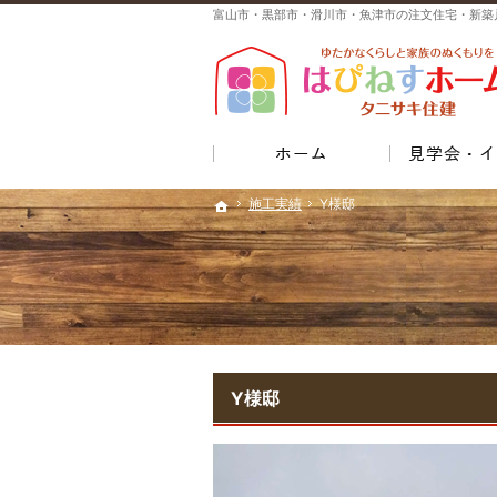
富山市・黒部市・滑川市・魚津市の注文住宅・新築
ホーム
施工実績
施工実績
Y様邸
Y様邸
ホーム
ホーム
Y様邸