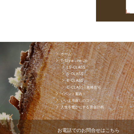
小
冊
子
ホーム
T-Style Line Up
LS-CLASS
S-CLASS
B-CLASS
C-CLASS | 規格住宅
イベント案内！
いい土地探しのコツ
人生を豊かにする資金計画
お電話でのお問合せはこちら