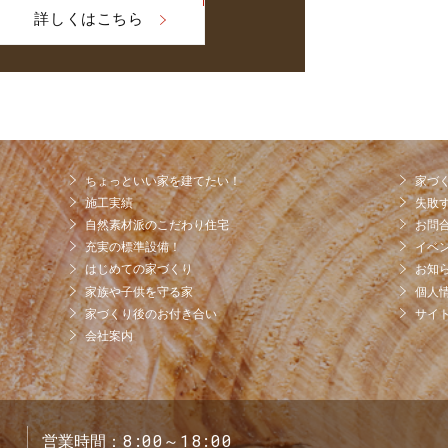
詳しくはこちら
ちょっといい家を建てたい！
家づ
施工実績
失敗
自然素材派のこだわり住宅
お問
充実の標準設備！
イベ
はじめての家づくり
お知
家族や子供を守る家
個人
家づくり後のお付き合い
サイ
会社案内
8:00～18:00
営業時間