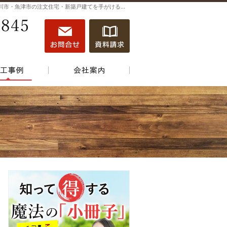
プロの目線からご提案。富山市・黒部市・滑川市・魚津市の注文住宅・新築戸建てを手がける工務店なら当社へ。
0765-22-4845
営業時間
お問合せ
資料請求
8:00～18:00
定休日
水曜日
e Line Up
施工実績
会社案内
0765-22-4845
営業時
お問合せ
資料請求
間
8:00
～
18:00
定休日
水曜日